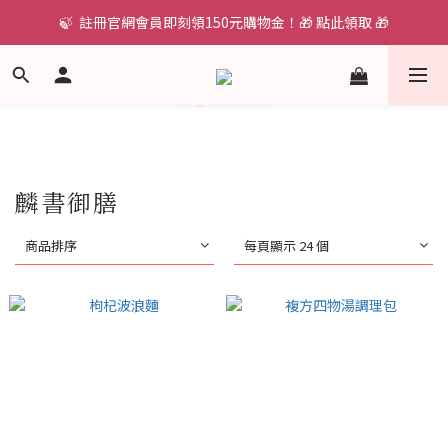
🍃  註冊官網會員即刻領150元購物金！🎁 點此領取 🎁
麟書御膳
商品排序
每頁顯示 24 個