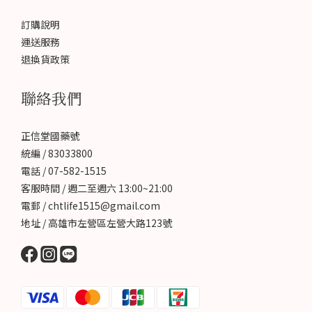
過頭也傷身，冬天採用溫和平補是養腎好方法，適合一般人。-四神
訂購說明
湯調理包從霜降以後，「四神湯」就被推薦為平補的藥膳，一年四
運送服務
季皆適合食用，可以健脾補胃，增強保衛身心的能量。-臘八粥《燕
退換貨政策
京歲時記》中記載：「臘八粥者，用黃米（*黍）、白米、江米（＊
糯米）、小米、菱角米、栗子、紅江豆（*大紅豆）、去皮棗泥等，
聯絡我們
合水煮熟」，另外，用「染紅桃仁、杏仁、瓜子、花生、榛穰、松
子及白糖、紅糖、瑣瑣葡萄（*一種無核葡萄，可用葡萄乾代替），
以作點染。」作早餐食用，暖和一整天。臘八粥所用的食材均為甘
正信堂國藥號
溫平補的食品，都有調脾胃、補中益氣、補氣養血、驅寒強身、生
統編 / 83033800
津止渴的功效。暖呼呼的臘八粥，補身更暖心，適合冬天平補。3。
電話 / 07-582-1515
進補方子中醫講八綱辯證、寒熱虛實，冬天雖然是進補好時機，一
客服時間 / 週二至週六 13:00~21:00
樣要講究個人身體的陰陽平衡，進補前先請教中醫問診了解自己的
電郵 / chtlife1515@gmail.com
體質。常見的補方，例如「四物」、「八珍」、「十全大補」、
地址 / 高雄市左營區左營大路123號
「當歸羊肉」。-當歸羊肉湯：《本草綱目》記載：「羊肉暖中補
虛，補中益氣，開胃健身，益腎氣…」，其中加入黃耆等常見的中
藥材，還有當歸則溫熱身體又補血、補形，還可以補養心血管。4。
避開生冷食物飲料在冬季不要吃多生冷食物，因為吃多了生冷食
物，會過度消耗我們體內的氣血能量；涼水和冰飲料進入體內也會