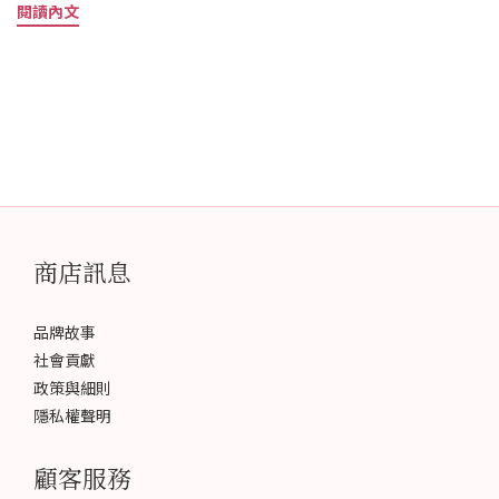
閱讀內文
補時節：冬令進補有三種說法：一是在立冬後至立春前；二是在冬
至前後；三是三九天。專家認為，冬令進補時間的選擇因人而異。
患有慢性疾病又屬於陽虛體質的人需長時間進補，可從立冬開始直
至立春；體質一般而不需要大補的人，可在三九天集中進補。正如
民間早就有"夏補三伏、冬補三九"的說法。冬至是數九的開始，因
此民間認為，在冬至前後進補為最佳。進補原則：養生寶典《黃帝
內經》（簡稱《內經》）指出，冬天萬物「閉藏」正是養「藏」之
月。天寒胃口變好，這時人體活動與消耗也減少了，攝取的營養會
儲存在身體內，視為「閉藏」；「春夏養陽，秋冬養陰」，冬天在
商店訊息
五行上屬水，在人體上對應的內臟是腎臟，在中醫學中不僅僅指腎
臟這個器官，而是一個整體的概念，是指人體藏精的功能，主宰人
體的生命力，養腎可以長壽。一年四季都能養腎，冬天腎氣最強，
品牌故事
利用此時來養護生命元氣最得時，而且事半功倍。進補要點：1。多
社會貢獻
食黑色食材從陰陽五行來說，冬天養腎最得其時。黑色食物對應腎
政策與細則
臟，比如：黑豆、黑芝麻、紫黑米、香菇、黑木耳、烏骨雞、黑海
隱私權聲明
參……等等。這些食物不僅營養豐富、而且不燥不膩，冬天食用，
取得入腎補腎好時機。2。溫和平補冬天養生在於「藏」，養精蓄銳
顧客服務
固生命之本，也為來年儲備能量。但是「補冬」可不要補過頭，補