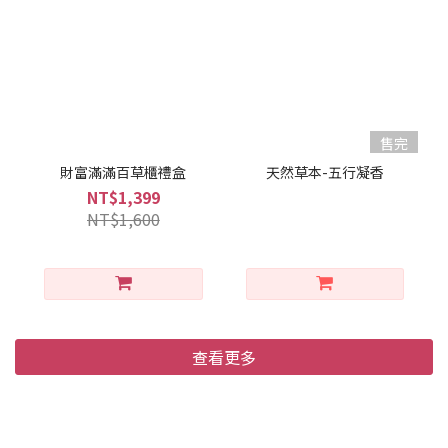
售完
財富滿滿百草櫃禮盒
天然草本-五行凝香
NT$1,399
NT$1,600
查看更多