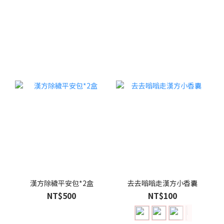
漢方除穢平安包*2盒
去去嗡嗡走漢方小香囊
NT$500
NT$100