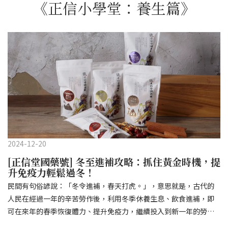
《正信小學堂：養生篇》
2024-12-20
[正信堂國藥號] 冬至進補攻略：抓住黃金時機，提
升免疫力輕鬆過冬！
民間有句俗諺說：「冬令進補，春天打虎。」，意思就是，古代的
人民在經過一年的辛苦勞作後，利用冬季休養生息、飲食進補，即
可在來年的春季恢復體力、提升免疫力，繼續投入到新一年的勞作
之中；所以到了冬天，各式藥膳等補品，便時常成為桌上佳餚。進