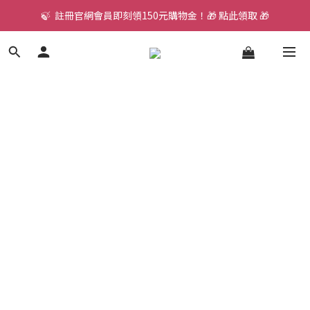
🍃  註冊官網會員即刻領150元購物金！🎁 點此領取 🎁