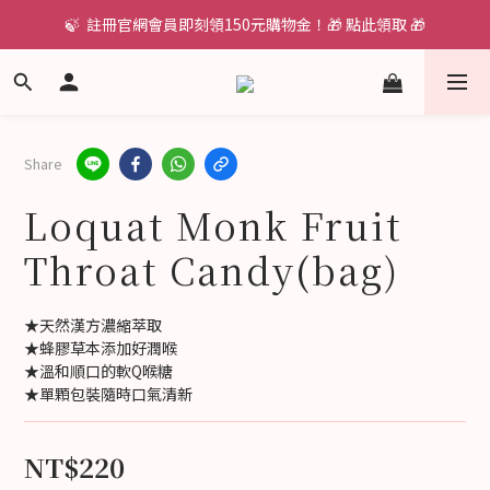
🍃  註冊官網會員即刻領150元購物金！🎁 點此領取 🎁
Share
Loquat Monk Fruit
Throat Candy(bag)
★天然漢方濃縮萃取
★蜂膠草本添加好潤喉
★溫和順口的軟Q喉糖
★單顆包裝隨時口氣清新
NT$220