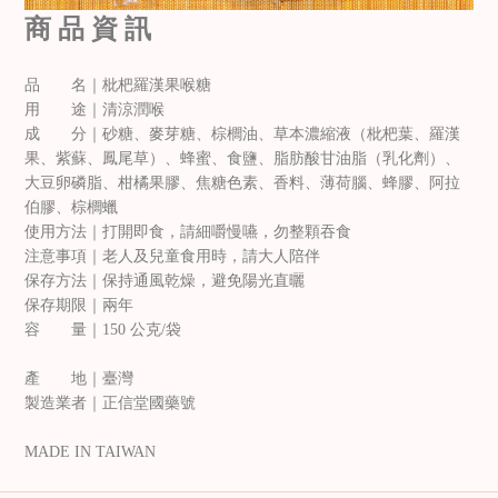
商 品 資 訊
品 名｜枇杷羅漢果喉糖
用 途｜清涼潤喉
成 分｜砂糖、麥芽糖、棕櫚油、草本濃縮液（枇杷葉、羅漢
果、紫蘇、鳳尾草）、蜂蜜、食鹽、脂肪酸甘油脂（乳化劑）、
大豆卵磷脂、柑橘果膠、焦糖色素、香料、薄荷腦、蜂膠、阿拉
伯膠、棕櫚蠟
使用方法｜打開即食，請細嚼慢嚥，勿整顆吞食
注意事項｜老人及兒童食用時，請大人陪伴
保存方法｜保持通風乾燥，避免陽光直曬
保存期限｜兩年
容 量｜150 公克/袋
產 地｜臺灣
製造業者｜正信堂國藥號
MADE IN TAIWAN