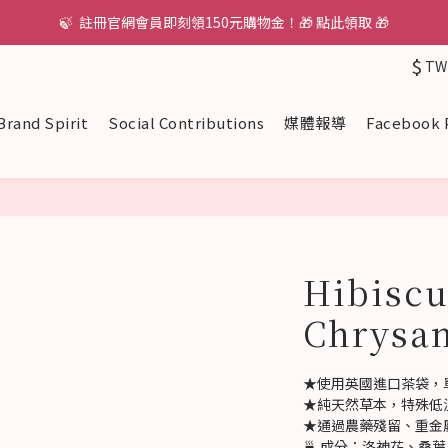
🍃  註冊官網會員即刻領150元購物金！🎁 點此領取 🎁
$
TW
Brand Spirit
Social Contributions
媒體報導
Facebook 
Hibiscu
Chrysa
★使用英國進口茶袋，
★純天然草本，特殊低
★通過農藥殘留、重金
🍵 成分：洛神花、桑