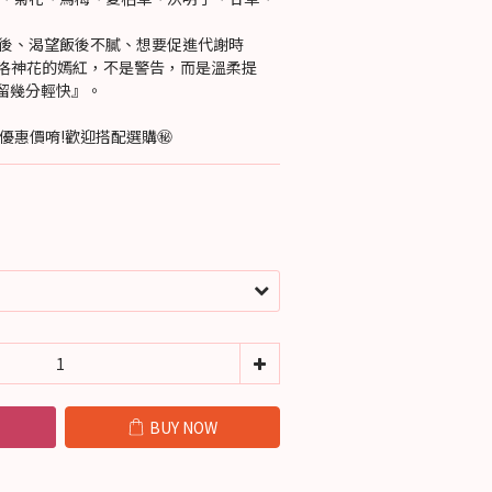
會後、渴望飯後不膩、想要促進代謝時
＂洛神花的嫣紅，不是警告，而是溫柔提
留幾分輕快』。
有優惠價唷!歡迎搭配選購㊙️
BUY NOW