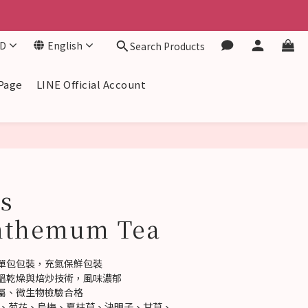
D
English
Search Products
Page
LINE Official Account
BUY NOW
s
nthemum Tea
單包包裝，充氮保鮮包裝
溫乾燥與焙炒技術，風味濃郁
屬、微生物檢驗合格
葉、菊花、烏梅、夏枯草、決明子、甘草、