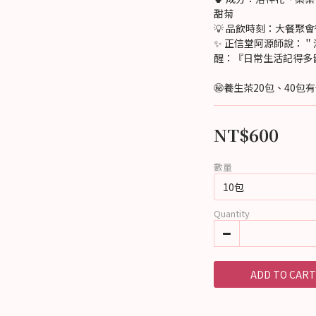
甜菊
💡 品飲時刻：大餐聚
✨ 正信堂阿源師說：
醒：『日常生活記得多
㊙️養生茶20包、40包
NT$600
數量
Quantity
ADD TO CART