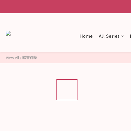
Home
All Series
View All
/
麟書御茶