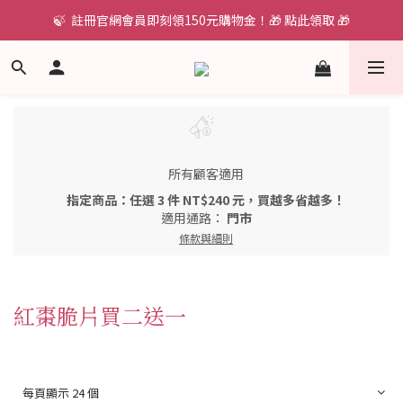
🍃  註冊官網會員即刻領150元購物金！🎁 點此領取 🎁
所有顧客適用
指定商品：任選 3 件 NT$240 元，買越多省越多！
適用通路：
門市
條款與細則
紅棗脆片買二送一
每頁顯示 24 個