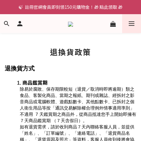
🍃  註冊官網會員即刻領150元購物金！🎁 點此領取 🎁
退換貨政策
退換貨方式
商品鑑賞期
除易於腐敗、保存期限較短（退貨／取消時即將逾期）類之
食品、客製化商品、當期之報紙、期刊或雜誌、經拆封之影
音商品或電腦軟體、遊戲點數卡、其他點數卡、已拆封之個
人衛生用品等按「通訊交易解除權合理例外情事適用準則」
不適用  7 天鑑賞期之商品外，從商品抵達您手上開始即擁有
７天商品鑑賞期 （７天含假日）。
如有退貨需求，請於收到商品７天內聯絡客服人員，並提供
「姓名」、「訂單編號」、「連絡電話」、「退貨商品名
稱」、「退貨原因及照片」等資料，客服人員收到後將會協