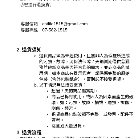
助您進行退換貨。
 客服信箱：chtlife1515@gmail.com
 客服專線：07-582-1515
退貨須知
退貨商品須為未經使用，且無非人為瑕疵所造成
的污損、故障，消保法保障 7 天鑑賞期僅供您猶
豫並確認商品是否符合您的需求，並非商品的試
用期；如本商店有提示您者，請保留完整的原始
包裝（含外包裝紙盒），否則恕不接受退貨。
以下情況無法接受退貨：
超過 7 天的商品鑑賞期。
商品已拆封使用，或因人為因素而產生的破
壞，如：污損、故障、損毀、磨損、擦傷、
刮傷、髒污。
退貨商品包裝破損不完整，或發票、配件不
齊者。
惡意或大量退貨。
退貨流程