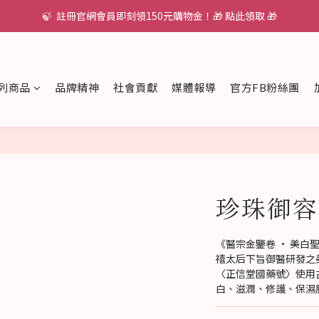
🍃  註冊官網會員即刻領150元購物金！🎁 點此領取 🎁
列商品
品牌精神
社會貢獻
媒體報導
官方FB粉絲團
珍珠御容
《醫宗金鑒卷 · 美
禧太后下旨御醫研發之
〈正信堂國藥號〉使用
白、滋潤、修護、保濕