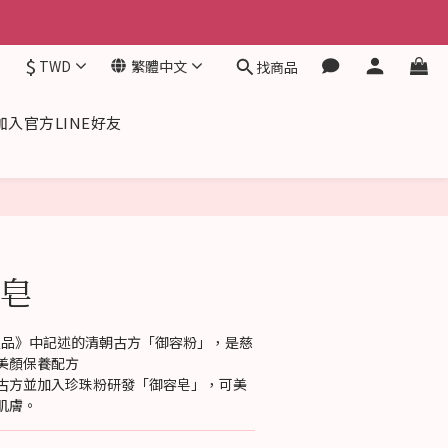
$
TWD
繁體中文
找商品
加入官方LINE好友
立即購買
皂
白聖品》中記述的清朝古方「御容粉」，是慈
美顏保養配方
古方並加入珍珠粉研發「御容皂」，可美
肌膚。