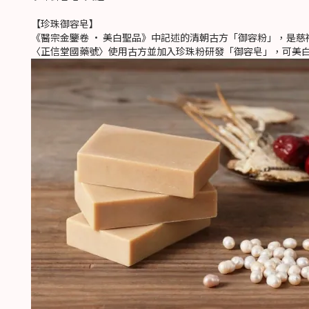
【珍珠御容皂】
《醫宗金鑒卷 · 美白聖品》中記述的清朝古方「御容粉」，是
〈正信堂國藥號〉使用古方並加入珍珠粉研發「御容皂」，可美