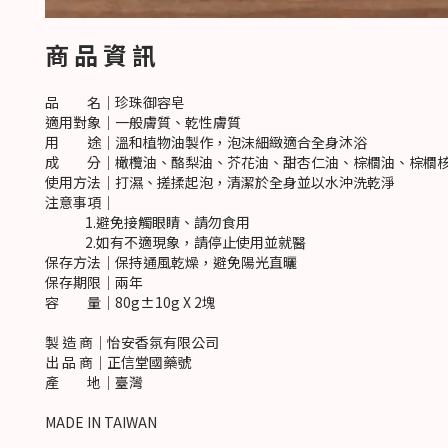
商 品 資 訊
品 名｜珍珠御容皂
適用對象｜一般膚質、乾性膚質
用 途｜溫和植物油製作，泡沫細緻適合全身沐浴
成 分｜橄欖油、酪梨油、芥花油、甜杏仁油、棕櫚油、棕櫚核
使用方法｜打濕、搓揉起泡，清潔於全身並以水沖洗乾淨
注意事項｜
1.避免接觸眼睛、請勿食用
2.如有不適現象，請停止使用並就醫
保存方法｜保持通風乾燥，避免陽光直曬
保存期限｜兩年
容 量｜80g±10g X 2塊
製 造 商｜怡安香氛有限公司
出 品 商｜正信堂國藥號
產 地｜臺灣
MADE IN TAIWAN