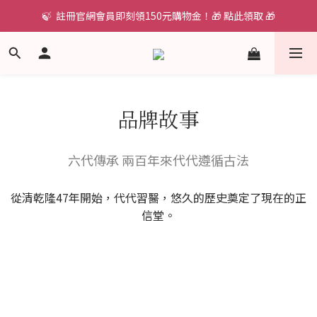
🍃  註冊官網會員即刻領150元購物金！🎁 點此領取 🎁
品牌故事
六代傳承 兩百年來代代遵循古法
從清乾隆47年開始，代代習醫，悠久的歷史奠定了現在的正
信堂。