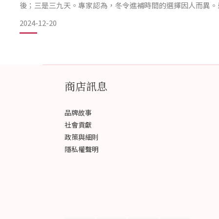
後；三是三九天。專家認為，冬令進補時間的選擇因人而異。
虛體質的人需長時間進補，可從立冬開始直至立春；體質一般
2024-12-20
在三九天集中進補。正如民間早就有"夏補三伏、冬補三
商店訊息
品牌故事
社會貢獻
政策與細則
隱私權聲明