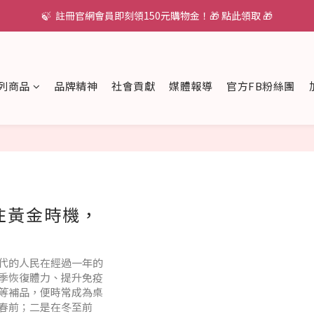
🍃  註冊官網會員即刻領150元購物金！🎁 點此領取 🎁
列商品
品牌精神
社會貢獻
媒體報導
官方FB粉絲團
住黃金時機，
代的人民在經過一年的
季恢復體力、提升免疫
等補品，便時常成為桌
春前；二是在冬至前