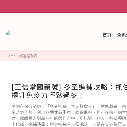
首頁
全系
Home
/
部落格列表
[正信堂國藥號] 冬至進補攻略：抓
提升免疫力輕鬆過冬！
民間有句俗諺說：「冬令進補，春天打虎。」，意思就是，古
辛苦勞作後，利用冬季休養生息、飲食進補，即可在來年的春
力，繼續投入到新一年的勞作之中；所以到了冬天，各式藥膳
上佳餚。進補時節：冬令進補有三種說法：一是在立冬後至立