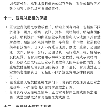
因各該郵件、檔案或資料傳送或儲存失敗、遺失或錯誤等所
致之損害，正信堂不負賠償責任。
十一、智慧財產權的保護
正信堂所使用之軟體或程式、網站上所有內容，包括但不限
於著作、圖片、檔案、資訊、資料、網站架構、網站畫面的
安排、網頁設計，均由正信堂或其他權利人依法擁有其智慧
財產權，包括但不限於商標權、專利權、著作權、營業秘密
與專有技術等。任何人不得逕自使用、修改、重製、公開播
送、改作、散布、發行、公開發表、進行還原工程、解編或
反向組譯。若會員欲引用或轉載前述軟體、程式或網站內
容，必須依法取得正信堂或其他權利人的事前書面同意。尊
重智慧財產權是會員應盡的義務，如有違反，會員應對正信
堂負損害賠償責任（包括但不限於訴訟費用及律師費用
等）。
在尊重他人智慧財產權之原則下，會員同意在使用正信堂之
服務時，不作侵害他人智慧財產權之行為。
若會員有涉及侵權之情事，正信堂可暫停全部或部份之服
務，或逕自以取消會員帳號之方式處理。
十二、會員對正信堂之授權