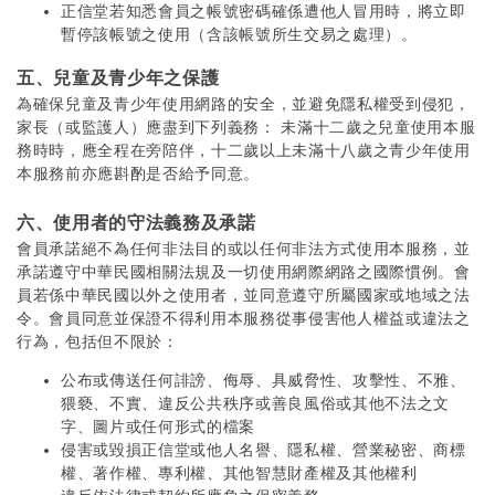
正信堂若知悉會員之帳號密碼確係遭他人冒用時，將立即
暫停該帳號之使用（含該帳號所生交易之處理）。
五、兒童及青少年之保護
為確保兒童及青少年使用網路的安全，並避免隱私權受到侵犯，
家長（或監護人）應盡到下列義務： 未滿十二歲之兒童使用本服
務時時，應全程在旁陪伴，十二歲以上未滿十八歲之青少年使用
本服務前亦應斟酌是否給予同意。
六、使用者的守法義務及承諾
會員承諾絕不為任何非法目的或以任何非法方式使用本服務，並
承諾遵守中華民國相關法規及一切使用網際網路之國際慣例。會
員若係中華民國以外之使用者，並同意遵守所屬國家或地域之法
令。會員同意並保證不得利用本服務從事侵害他人權益或違法之
行為，包括但不限於：
公布或傳送任何誹謗、侮辱、具威脅性、攻擊性、不雅、
猥褻、不實、違反公共秩序或善良風俗或其他不法之文
字、圖片或任何形式的檔案
侵害或毀損正信堂或他人名譽、隱私權、營業秘密、商標
權、著作權、專利權、其他智慧財產權及其他權利