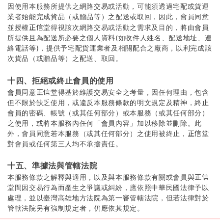
因使用本服務所提供之網路交易或活動，可能須透過宅配或貨運
業者始能完成貨品
或贈品等
之配送或取回，因此，會員同意
（
）
正信
並授權
堂得視該次網路交易或活動之需求及目的，將由會員
所提供且為配送所必要之個人資料(如收件人姓名、配送地址、連
絡電話等)，提供予宅配貨運業者及相關配合之廠商，以利完成該
次貨品
或贈品等
之配送、取回。
（
）
十四、拒絕或終止會員的使用
正信
會員同意
堂得基於維護交易安全之考量，因任何理由，包含
但不限於缺乏使用，或違反本服務條款的明文規定及精神，終止
會員的密碼、帳號（或其任何部分）或本服務（或其任何部分）
之使用，或將本服務內任何「會員內容」加以移除並刪除。此
正信
外，會員同意若本服務（或其任何部分）之使用被終止，
堂
對會員或任何第三人均不承擔責任。
十五、準據法與管轄法院
正信
本服務條款之解釋與適用，以及與本服務條款有關或會員與
堂間因交易行為而產生之爭議或糾紛，應依照中華民國法律予以
處理，並以臺灣高雄地方法院為第一審管轄法院，但若法律對於
管轄法院另有強制規定者，仍應依其規定。