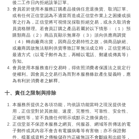
後二工作日內拒絕該筆訂單。
會員若於使用本服務訂購產品後倘任意退換貨、取消訂單、
或有任何正信堂認為不適當而造成正信堂作業上之困擾或損
害之行為，正信堂將可視情況採取拒絕交易，或永久取消會
員資格辦理。若會員訂購之產品若屬於以下情形：（１）預
購類商品（２）商品頁顯示無庫存（３）須向供應商調貨
（４）轉由廠商出貨，因商品交易特性之故，倘商品缺絕、
或廠商因故無法順利供貨導致訂單無法成立時，正信堂將以
最適方式（以電子郵件為主，再輔以電話、郵遞或傳真等）
告知。
會員使用本服務進行交易時，得依照消費者保護法之規定行
使權利。因會員之交易行為而對本服務條款產生疑義時，應
為有利於消費者之解釋。
十、責任之限制與排除
本服務所提供之各項功能，均依該功能當時之現況提供使
用，正信堂對於其效能、速度、完整性、可靠性、安全性、
正確性等，皆不負擔任何明示或默示之擔保責任。
正信堂並不保證本服務之網頁、伺服器、網域等所傳送的電
子郵件或其內容不會含有電腦病毒等有害物；亦不保證郵
件、檔案或資料之傳輸儲存均正確無誤不會斷線和出錯等，