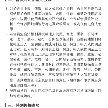
對於會員上載、傳送、輸入或提供之資料，會員同意正信堂
網站得於合理之範圍內蒐集、處理、保存、傳遞及使用該等
資料，以提供使用者其他資訊或服務、或作成會員統計資
料、或進行關於網路行為之調查或研究，或為任何之合法使
用。
若會員無合法權利得授權他人使用、修改、重製、公開播
送、改作、散布、發行、公開發表某資料，並將前述權利轉
授權第三人，請勿擅自將該資料上載、傳送、輸入或提供至
正信堂。任何資料一經會員上載、傳送、輸入或提供至正信
堂時，視為會員已允許正信堂無條件使用、修改、重製、公
開播送、改作、散布、發行、公開發表該等資料，並得將前
述權利轉授權他人，會員對此絕無異議。會員並應保證正信
堂使用、修改、重製、公開播送、改作、散布、發行、公開
發表、轉授權
該等資料，不致侵害任何第三人之智慧財產
權，否則應對正信堂負損害賠償責任（包括但不限於訴訟費
用及律師費用等）。
辦理退貨時，會員授權正信堂代為處理網路銷貨折讓單，以
。
加速退款流程
十三、特別授權事項