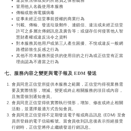
違反依法律或契約所應負之保密義務
冒用他人名義使用本服務
傳輸或散佈電腦病毒
從事未經正信堂事前授權的商業行為
刊載、傳輸、發送垃圾郵件、連鎖信、違法或未經正信堂
許可之多層次傳銷訊息及廣告等；或儲存任何侵害他人智
慧財產權或違反法令之資料
對本服務其他用戶或第三人產生困擾、不悅或違反一般網
路禮節致生反感之行為
其他不符本服務所提供的使用目的之行為或正信堂有正當
理由認為不適當之行為
七、服務內容之變更與電子報及 EDM 發送
會員同意正信堂所提供本服務之範圍，正信堂均得視業務需
要及實際情形，增減、變更或終止相關服務的項目或內容，
且無需個別通知會員。
會員同意正信堂得依實際執行情形，增加、修改或終止相關
活動，並選擇最適方式告知會員。
會員同意正信堂得不定期發送電子報或商品訊息 (EDM) 至會
員所登錄的電子信箱帳號。當會員收到訊息後表示拒絕接受
行銷時，正信堂將停止繼續發送行銷訊息。