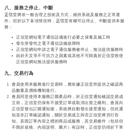
八、服務之停止、中斷
正信
堂將依一般合理之技術及方式，維持系統及服務之正常運
正信
作。但於以下各項情況時，
堂有權可以停止、中斷提供本服
務：
正信堂網站電子通信設備進行必要之保養及施工時
發生突發性之電子通信設備故障時
正信堂網站申請之電子通信服務被停止，無法提供服務時
由於天災等不可抗力之因素或其他不可歸責於正信堂致使
正信堂網站無法提供服務時
九、交易行為
會員使用本服務進行交易時，應依據正信堂所提供之確認商
品數量及價格機制進行。
會員同意使用本服務訂購產品時，於正信堂通知確認交易成
立前，正信堂仍保有不接受訂單或取消出貨之權利。會員向
正信堂發出訂購通知後，系統將自動發出接受通知，但此通
知並非訂單確認通知，關於交易成立與否正信堂將另行告
知。若因訂單內容之標的商品或服務，其交易條件（包括但
不限於規格、內容說明、圖片）有誤時，正信堂仍得於下單