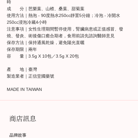
時
成 分｜芭樂葉、山楂、桑葉、甜菊葉
- 90
250cc
5
-
使用方法｜熱泡
度熱水
靜置
分鐘；冷泡
冷開水
250cc
4
浸泡冷藏
小時
注意事項｜女性生理期間暫停使用，腎臟病患或正值感冒、發
燒、發炎、術後傷口癒合期者，食用前請先諮詢醫師意見
保存方法｜保持通風乾燥，避免陽光直曬
保存期限｜兩年
3.5g X 10
3.5g X 20
容 量｜
包／
包
產 地｜臺灣
製造業者｜正信堂國藥號
MADE IN TAIWAN
商店訊息
品牌故事