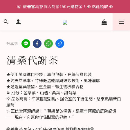
🍃  註冊官網會員即刻領150元購物金！🎁 點此領取 🎁
分享到
清桑代謝茶
★使用英國進口茶袋，單包包裝，充氮保鮮包裝
★純天然草本，特殊低溫乾燥與焙炒技術，風味濃郁
★通過農藥殘留、重金屬、微生物檢驗合格
🍵 成分：芭樂葉、山楂、桑葉、甜菊葉
💡 品飲時刻：午茶搭配甜點、辦公室的午後偷閒、想來點清新口
感時
✨ 正信堂阿源師說：＂芭樂葉的清香，是童年阿嬤的庭院記憶
——現在，它幫你守住甜蜜的界線。＂
㊙️養生茶20包、40包有優惠價唷!歡迎搭配選購㊙️